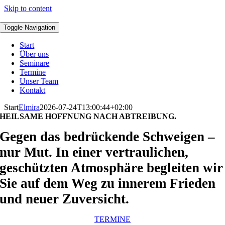
Skip to content
Toggle Navigation
Start
Über uns
Seminare
Termine
Unser Team
Kontakt
Start
Elmira
2026-07-24T13:00:44+02:00
HEILSAME
HOFFNUNG
NACH ABTREIBUNG.
Gegen das bedrückende Schweigen –
nur Mut. In einer vertraulichen,
geschützten Atmosphäre begleiten wir
Sie auf dem Weg zu innerem Frieden
und neuer Zuversicht.
TERMINE