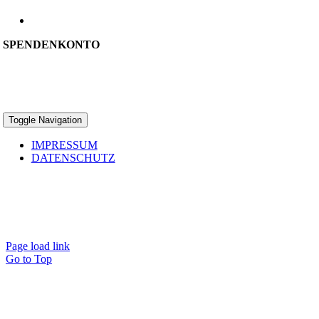
info@rachelsweinberg.de
SPENDENKONTO
Rachels Weinberg e.V.
IBAN: DE31 4006 0265 0010 1469 00
BIC: GENODEM1DKM
Toggle Navigation
IMPRESSUM
DATENSCHUTZ
RACHELS WEINBERG e.V.
Wir helfen Frauen und Männern, die unter den Folgen einer
Abtreibung leiden – einfühlsam, vertraulich und vorurteilsfrei.
Page load link
Go to Top