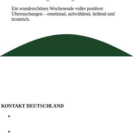
Ein wunderschönes Wochenende voller positiver
Überraschungen – emotional, aufwühlend, heilend und
trostreich.
KONTAKT DEUTSCHLAND
Oberer Weg 4
88483 Burgrieden
+49 7392 163115